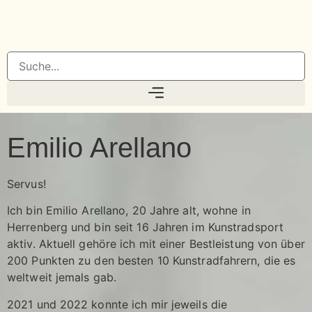
Emilio Arellano
Servus!
Ich bin Emilio Arellano, 20 Jahre alt, wohne in
Herrenberg und bin seit 16 Jahren im Kunstradsport
aktiv. Aktuell gehöre ich mit einer Bestleistung von über
200 Punkten zu den besten 10 Kunstradfahrern, die es
weltweit jemals gab.
2021 und 2022 konnte ich mir jeweils die