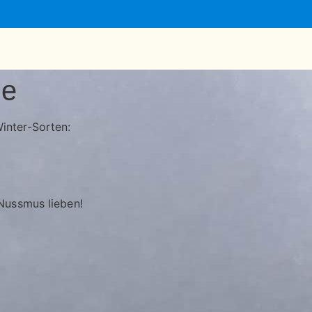
le
inter-Sorten:
 Nussmus lieben!