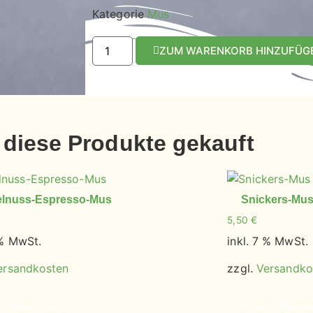
Kategorie
Mus
ZUM WARENKORB HINZUFÜG
diese Produkte gekauft
lnuss-Espresso-Mus
Snickers-Mu
5,50
€
 % MwSt.
inkl. 7 % MwSt.
ersandkosten
zzgl.
Versandko
en Warenkorb
In Den Waren