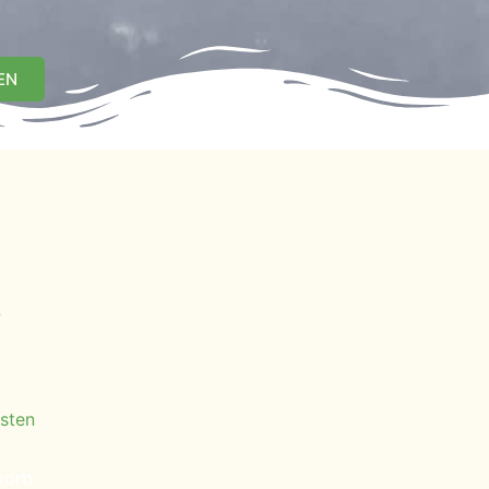
EN
s
sten
korb