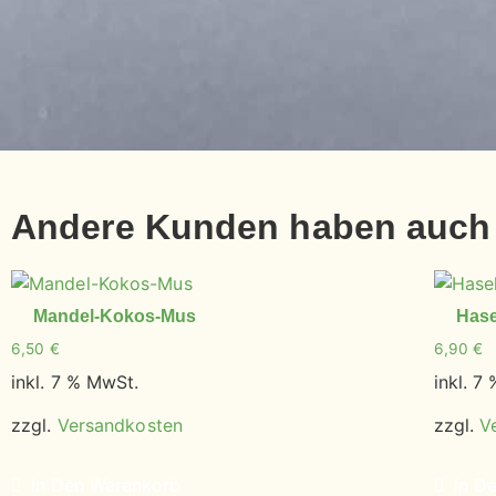
Andere Kunden haben auch 
Mandel-Kokos-Mus
Hase
6,50
€
6,90
€
inkl. 7 % MwSt.
inkl. 7
zzgl.
Versandkosten
zzgl.
V
In Den Warenkorb
In D