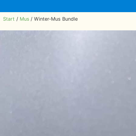
Start
/
Mus
/ Winter-Mus Bundle